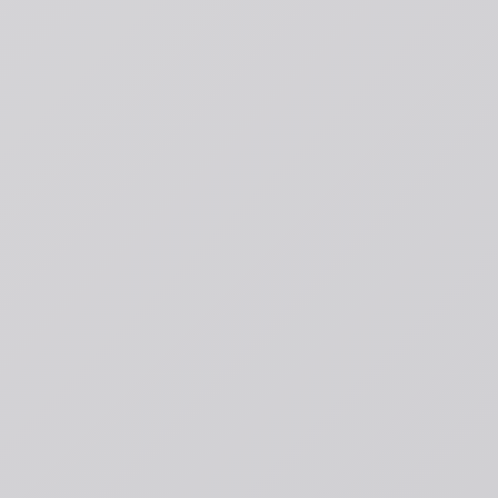
Расчитываем
Шаг 4 из 4
Расчёт готов! Предварительная стоимость от 1 000 р. Введите номер телефона, мы выш
×
Онлайн Заказ
Введите номер телефона и мы перезвоним за 15 минут для уточнения деталей заказа
×
Скидки и подарки
Условия получения скидки в 7%
Cкидки от 7% для юридических лиц
Персональный менеджер
Бесплатная доставка
Введите номер телефона – мы перезвоним для уточнения деталей
×
Наши Работы