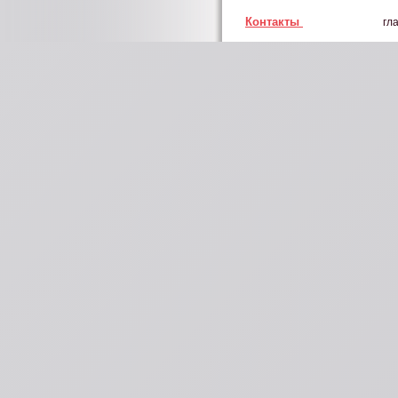
Контакты
гл
×
Калькулятор
Шаг 1 из 4
Выберите тип печати
Прямая печать
Флекс или флок
Шелкография
Сублимация
Калькулятор
Следующий шаг
Скидки и пода
Шаг 2 из 4
Выберите тираж
1 шт
до 5 шт
до 20 шт
до 50 шт
50 шт и более
К предыдущему шагу
Следующий шаг
Шаг 3 из 4
Дополнительные параметры
Отрисовка макета
Своя футболка
Срочный заказ
К предыдущему шагу
Следующий шаг