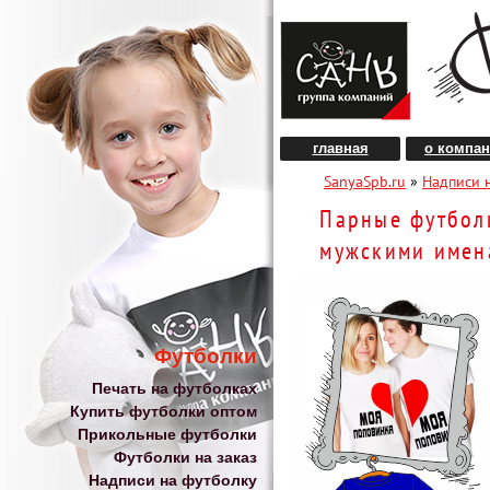
главная
о компа
SanyaSpb.ru
»
Надписи 
Парные футбол
мужскими имен
Футболки
Печать на футболках
Купить футболки оптом
Прикольные футболки
Футболки на заказ
Надписи на футболку