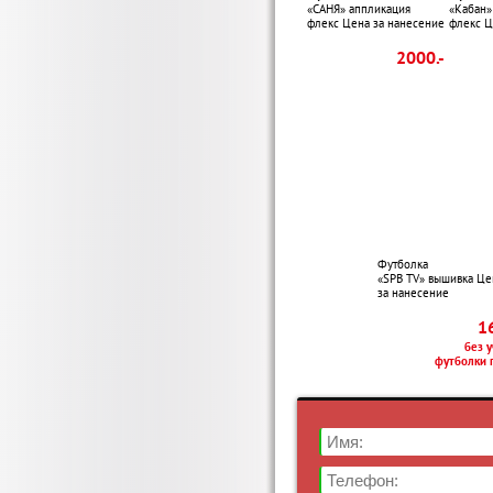
«САНЯ» аппликация
«Кабан»
флекс Цена за нанесение
флекс Ц
2000.-
Футболка
«SPB TV» вышивка Це
за нанесение
16
без у
футболки 